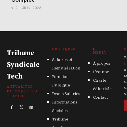
21 JUIN 2026
RUBRIQUES
LE
N
Tribune
MÉDIA
R
Salaires et
Syndicale
À propos
m
Rémunération
a
L'équipe
Tech
s
Fonction
Charte
d
Publique
ACTUALITÉS
d
éditoriale
DU MONDE DU
Droits Salariés
e
TRAVAIL
Contact
Informations
f
𝕏
≋
Sociales
Tribune