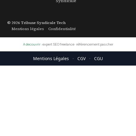
Syndicale
© 2026 Tribune Syndicale Tech
Mentions légales
Confidentialité
A decouvrir :
expert SEO freelance
·
référencement pas cher
Mentions Légales
·
CGV
·
CGU