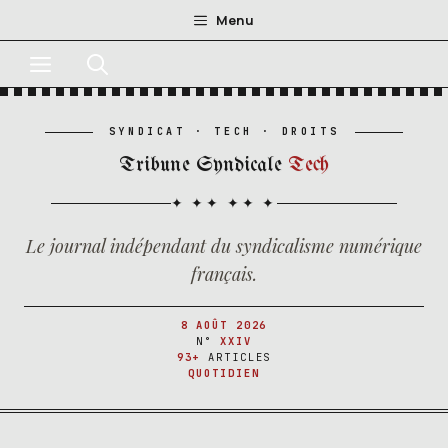
Aller
Menu
au
Menu
contenu
SYNDICAT · TECH · DROITS
Tribune Syndicale
Tech
Le journal indépendant du syndicalisme numérique
français.
8 AOÛT 2026
N°
XXIV
93+
ARTICLES
QUOTIDIEN