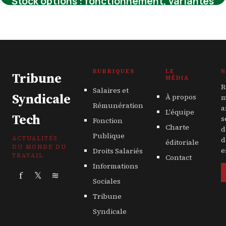
Stock options : fonctionnement, variantes
et impact sur votre salaire
12 mars 2026
RUBRIQUES
LE
N
Tribune
MÉDIA
R
Salaires et
Syndicale
À propos
m
Rémunération
a
L'équipe
Tech
s
Fonction
Charte
d
Publique
ACTUALITÉS
d
éditoriale
DU MONDE DU
Droits Salariés
e
TRAVAIL
Contact
Informations
f
𝕏
≋
Sociales
Tribune
Syndicale