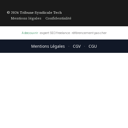
© 2026 Tribune Syndicale Tech
Mentions légales
Confidentialité
A decouvrir :
expert SEO freelance
·
référencement pas cher
Mentions Légales
·
CGV
·
CGU