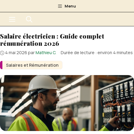
Aller
Menu
au
Menu
contenu
Salaire électricien : Guide complet
rémunération 2026
4 mai 2026
par
Mathieu C.
·
Durée de lecture : environ 4 minutes
Salaires et Rémunération