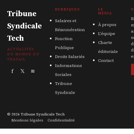
RUBRIQUES
LE
N
Tribune
MÉDIA
R
Salaires et
Syndicale
À propos
m
Rémunération
a
L'équipe
Tech
s
Fonction
Charte
d
Publique
ACTUALITÉS
d
éditoriale
DU MONDE DU
Droits Salariés
e
TRAVAIL
Contact
Informations
f
𝕏
≋
Sociales
Tribune
Syndicale
© 2026 Tribune Syndicale Tech
Mentions légales
Confidentialité