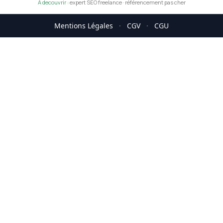
A decouvrir :
expert SEO freelance
·
référencement pas cher
Mentions Légales
·
CGV
·
CGU