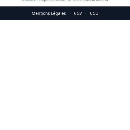
Mentions Légales
·
CGV
·
CGU