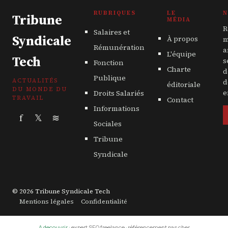
RUBRIQUES
LE
N
Tribune
MÉDIA
R
Salaires et
Syndicale
À propos
m
Rémunération
a
L'équipe
Tech
s
Fonction
Charte
d
Publique
ACTUALITÉS
d
éditoriale
DU MONDE DU
Droits Salariés
e
TRAVAIL
Contact
Informations
f
𝕏
≋
Sociales
Tribune
Syndicale
© 2026 Tribune Syndicale Tech
Mentions légales
Confidentialité
A decouvrir :
expert SEO freelance
·
référencement pas cher