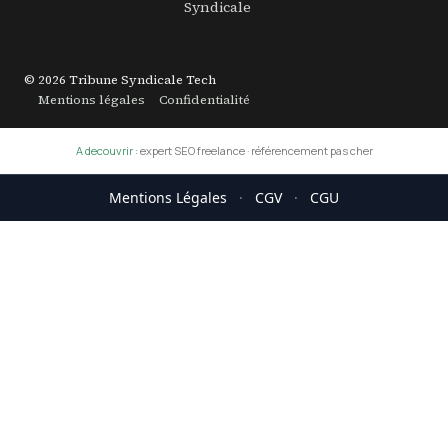
Syndicale
© 2026 Tribune Syndicale Tech
Mentions légales
Confidentialité
A decouvrir :
expert SEO freelance
·
référencement pas cher
Mentions Légales
·
CGV
·
CGU