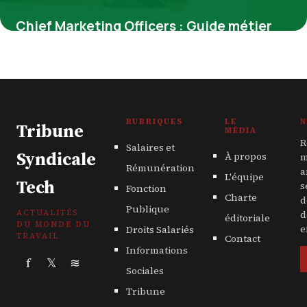
Chief Marketing Officers : Guide métier
2026
9 juin 2026
RUBRIQUES
LE
N
Tribune
MÉDIA
R
Salaires et
Syndicale
À propos
m
Rémunération
a
L'équipe
Tech
s
Fonction
Charte
d
Publique
ACTUALITÉS
d
éditoriale
DU MONDE DU
Droits Salariés
e
TRAVAIL
Contact
Informations
f
𝕏
≋
Sociales
Tribune