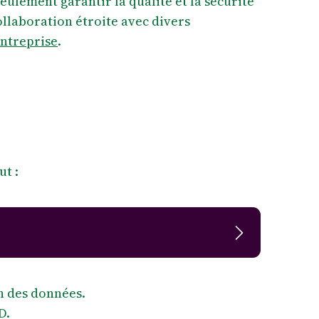
ulement garantir la qualité et la sécurité
ollaboration étroite avec divers
ntreprise
.
ut :
on des données.
D.