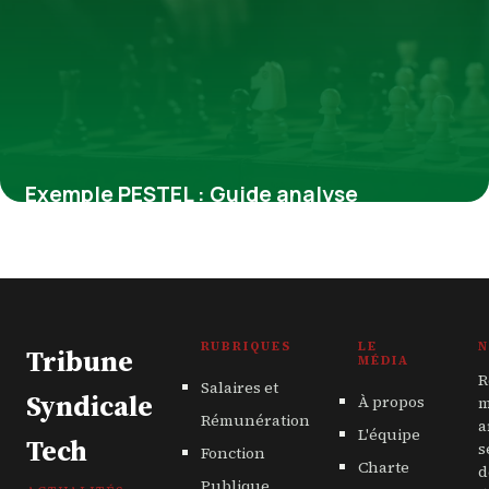
Exemple PESTEL : Guide analyse
stratégique
24 juin 2026
RUBRIQUES
LE
N
Tribune
MÉDIA
R
Salaires et
Syndicale
À propos
m
Rémunération
a
L'équipe
Tech
s
Fonction
Charte
d
Publique