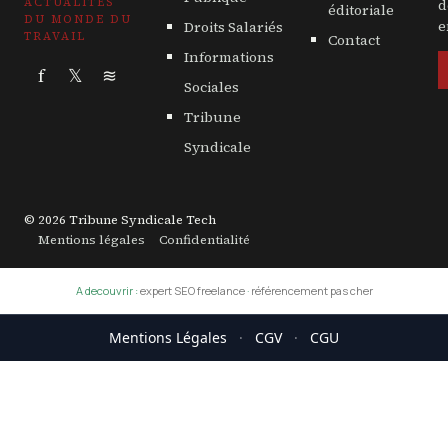
ACTUALITÉS
d
éditoriale
DU MONDE DU
Droits Salariés
e
TRAVAIL
Contact
Informations
f
𝕏
≋
Sociales
Tribune
Syndicale
© 2026 Tribune Syndicale Tech
Mentions légales
Confidentialité
A decouvrir :
expert SEO freelance
·
référencement pas cher
Mentions Légales
·
CGV
·
CGU