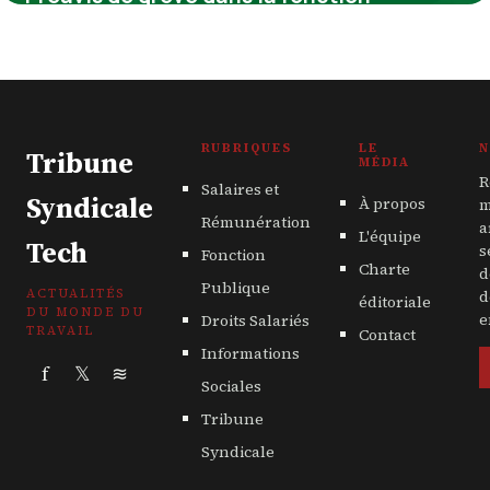
publique : enjeux, procédures et réalités
pour les agents publics
4 juillet 2025
RUBRIQUES
LE
N
Tribune
MÉDIA
R
Salaires et
Syndicale
À propos
m
Rémunération
a
L'équipe
Tech
s
Fonction
Charte
d
Publique
ACTUALITÉS
d
éditoriale
DU MONDE DU
Droits Salariés
e
TRAVAIL
Contact
Informations
f
𝕏
≋
Sociales
Tribune
Syndicale