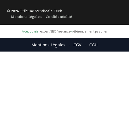
© 2026 Tribune Syndicale Tech
Mentions légales
Confidentialité
A decouvrir :
expert SEO freelance
·
référencement pas cher
Mentions Légales
·
CGV
·
CGU