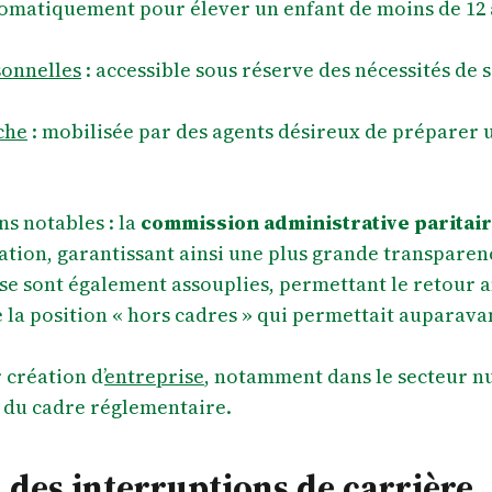
tomatiquement pour élever un enfant de moins de 12
sonnelles
: accessible sous réserve des nécessités de s
che
: mobilisée par des agents désireux de préparer
ns notables : la
commission administrative paritai
tion, garantissant ainsi une plus grande transparenc
e sont également assouplies, permettant le retour anti
e la position « hors cadres » qui permettait auparav
 création d’
entreprise
, notamment dans le secteur n
e du cadre réglementaire.
 des interruptions de carrière