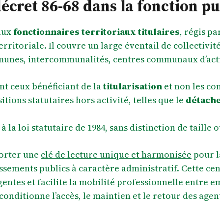
écret 86-68 dans la fonction pu
aux
fonctionnaires territoriaux titulaires
, régis pa
erritoriale. Il couvre un large éventail de collectivit
unes, intercommunalités, centres communaux d’action
t ceux bénéficiant de la
titularisation
et non les co
tions statutaires hors activité, telles que le
détach
 à la loi statutaire de 1984, sans distinction de taill
porter une
clé de lecture unique et harmonisée
pour l
issements publics à caractère administratif. Cette ce
gentes et facilite la mobilité professionnelle entre 
conditionne l’accès, le maintien et le retour des agent