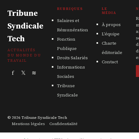
RUBRIQUES
LE
N
Tribune
MÉDIA
R
Salaires et
Syndicale
À propos
m
Rémunération
a
L'équipe
Tech
s
Fonction
Charte
d
Publique
ACTUALITÉS
d
éditoriale
DU MONDE DU
Droits Salariés
e
TRAVAIL
Contact
Informations
f
𝕏
≋
Sociales
Tribune
Syndicale
© 2026 Tribune Syndicale Tech
Mentions légales
Confidentialité