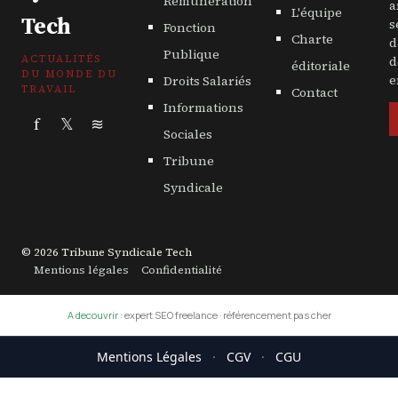
Rémunération
a
L'équipe
Tech
s
Fonction
Charte
d
Publique
ACTUALITÉS
d
éditoriale
DU MONDE DU
Droits Salariés
e
TRAVAIL
Contact
Informations
f
𝕏
≋
Sociales
Tribune
Syndicale
© 2026 Tribune Syndicale Tech
Mentions légales
Confidentialité
A decouvrir :
expert SEO freelance
·
référencement pas cher
Mentions Légales
·
CGV
·
CGU