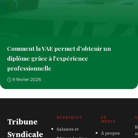
Comment la VAE permet d’obtenir un
diplôme grâce à l’expérience
professionnelle
9 février 2026
RUBRIQUES
LE
N
Tribune
MÉDIA
R
Salaires et
Syndicale
À propos
m