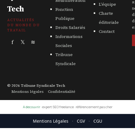
Rémunération
a
L'équipe
Tech
s
Fonction
Charte
d
Publique
ACTUALITÉS
d
éditoriale
DU MONDE DU
Droits Salariés
e
TRAVAIL
Contact
Informations
f
𝕏
≋
Sociales
Tribune
Syndicale
© 2026 Tribune Syndicale Tech
Mentions légales
Confidentialité
A decouvrir :
expert SEO freelance
·
référencement pas cher
Mentions Légales
·
CGV
·
CGU