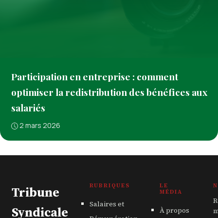
Participation en entreprise : comment
optimiser la redistribution des bénéfices aux
salariés
2 mars 2026
RUBRIQUES
LE
N
Tribune
MÉDIA
R
Salaires et
Syndicale
À propos
m