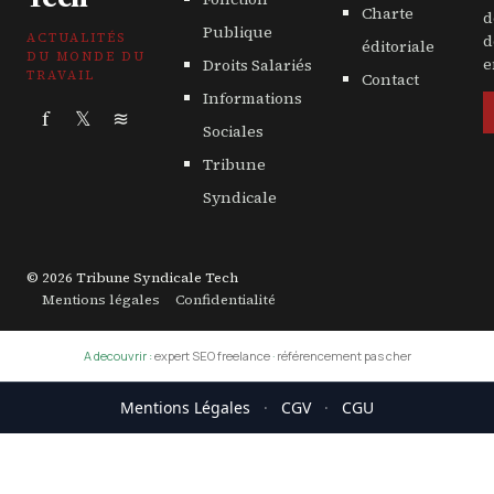
Charte
d
Publique
ACTUALITÉS
d
éditoriale
DU MONDE DU
Droits Salariés
e
TRAVAIL
Contact
Informations
f
𝕏
≋
Sociales
Tribune
Syndicale
© 2026 Tribune Syndicale Tech
Mentions légales
Confidentialité
A decouvrir :
expert SEO freelance
·
référencement pas cher
Mentions Légales
·
CGV
·
CGU