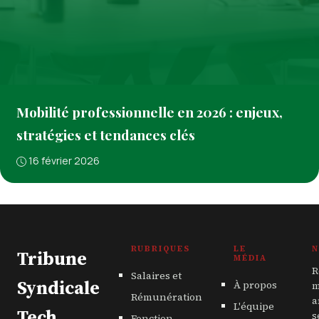
Mobilité professionnelle en 2026 : enjeux,
stratégies et tendances clés
16 février 2026
RUBRIQUES
LE
N
Tribune
MÉDIA
R
Salaires et
Syndicale
À propos
m
Rémunération
a
L'équipe
Tech
s
Fonction