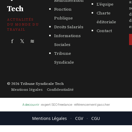
Rémunération
a
L'équipe
Tech
s
Fonction
Charte
d
Publique
ACTUALITÉS
d
éditoriale
DU MONDE DU
Droits Salariés
e
TRAVAIL
Contact
Informations
f
𝕏
≋
Sociales
Tribune
Syndicale
© 2026 Tribune Syndicale Tech
Mentions légales
Confidentialité
A decouvrir :
expert SEO freelance
·
référencement pas cher
Mentions Légales
·
CGV
·
CGU