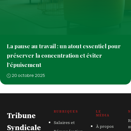
La pause au travail : un atout essentiel pour
préserver la concentration et éviter
l’épuisement
20 octobre 2025
RUBRIQUES
LE
N
Tribune
MÉDIA
R
Salaires et
Syndicale
À propos
m